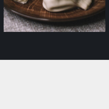
Хинкали «Городские»
120
₽