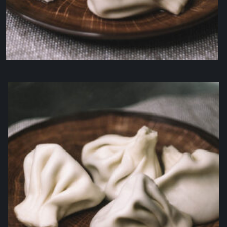
Хинкали из баранины
120
₽